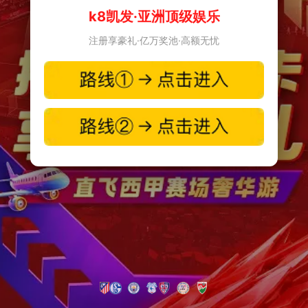
k8凯发·亚洲顶级娱乐
注册享豪礼·亿万奖池·高额无忧